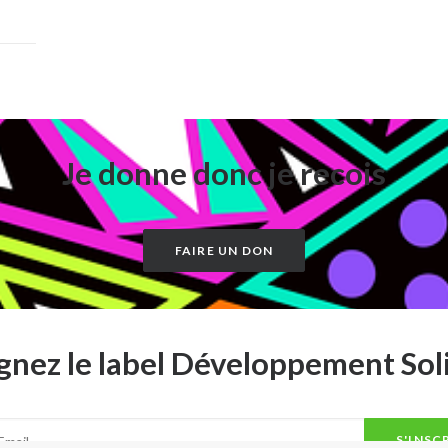
Je donne donc je recois
FAIRE UN DON
gnez le label Développement Sol